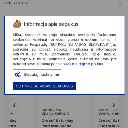
APIE CROCS™
Informacija apie slapukus
KLIENTŲ ATSILIEPIMAI (0)
Mūsų svetainė naudoja slapukus svetainės funkcijoms,
svetainės veikimui, analizei, personalizuotam turiniui ir
reklamai. Paspaudę "SUTINKU SU VISAIS SLAPUKAIS", jūs
sutinkate su crocs.lt slapukų naudojimu ir informacijos
Panašaus stiliaus prekės
dalijimusi su mūsų partneriais. Daugiau apie slapukų
naudojimą ir mūsų partnerius galite sužinoti bei taip pat
pakeisti savo sutikimą per
slapukų naudojimo politika
.
Slapukų nustatymai
SUTINKU SU VISAIS SLAPUKAIS
‹
›
mas
Išpardavimas
Išpardavimas
iekis: 4
Spalvų kiekis: 3
Spalvų kiekis: 3
Saturday
Crocs™ Saturday
Crocs™ Saturda
 Women's
Platform Sandal
Platform Sanda