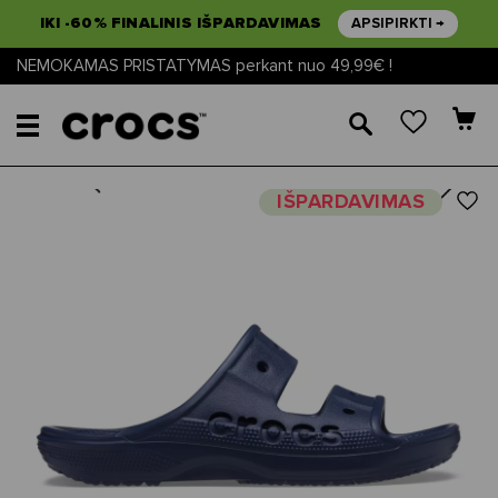
IKI -60% FINALINIS IŠPARDAVIMAS
APSIPIRKTI →
NEMOKAMAS PRISTATYMAS perkant nuo 49,99€ !
🔎
Next
Previous
IŠPARDAVIMAS