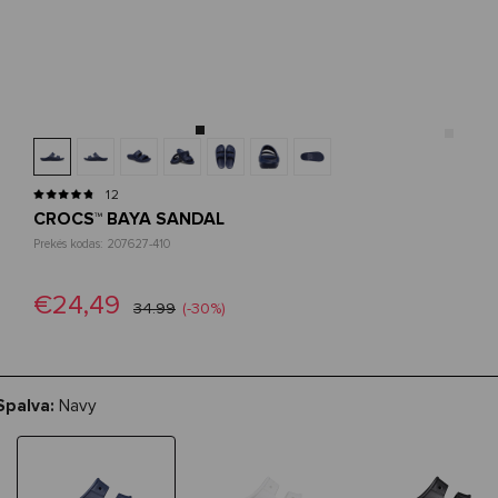
12
CROCS™ BAYA SANDAL
Prekės kodas: 207627-410
€24,49
34.99
(-30%)
Spalva:
Navy