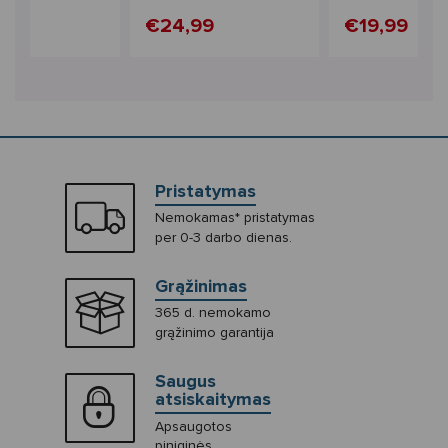
Women's
Women's
99
€24,99
€19,99
Pristatymas
Nemokamas* pristatymas
per 0-3 darbo dienas.
Grąžinimas
365 d. nemokamo
grąžinimo garantija
Saugus
atsiskaitymas
Apsaugotos
piniginės