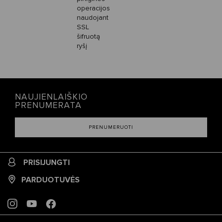
operacijos
naudojant
SSL
šifruotą
ryšį
NAUJIENLAIŠKIO
PRENUMERATA
PRENUMERUOTI
PRISIJUNGTI
PARDUOTUVĖS
INSTAGRAM
YOUTUBE
FACEBOOK