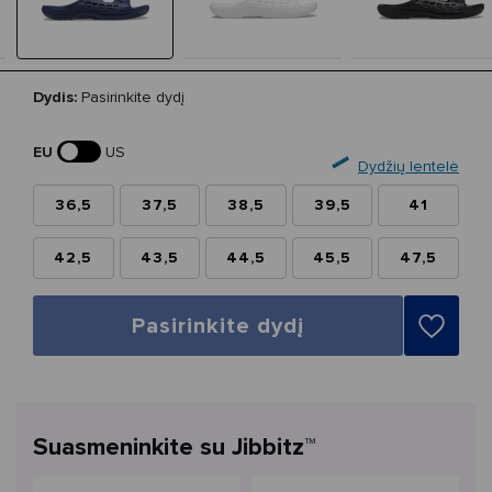
Dydis:
Pasirinkite dydį
EU
US
Dydžių lentelė
36,5
37,5
38,5
39,5
41
42,5
43,5
44,5
45,5
47,5
Pasirinkite dydį
Suasmeninkite su Jibbitz™