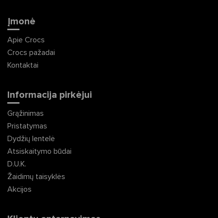
Įmonė
Apie Crocs
Crocs pažadai
Kontaktai
Informacija pirkėjui
Grąžinimas
Pristatymas
Dydžių lentelė
Atsiskaitymo būdai
D.U.K.
Žaidimų taisyklės
Akcijos