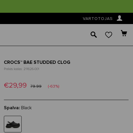
👤
VARTOTOJAS
🔎
CROCS™ BAE STUDDED CLOG
Prekės kodas: 211626-001
€29,99
79.99
(-63%)
Spalva:
Black