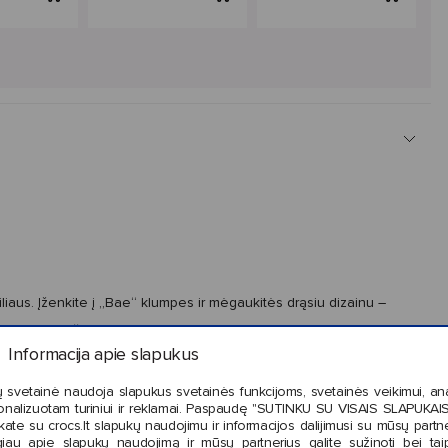
iliaus. Įženkite į „Bae“ klumpes ir mėgaukitės drąsiu dizainu –
šutinę dalį. Šis stilingas modelis dekoruotas metaliniais kniedžių
Informacija apie slapukus
 Kai norisi išsiskirti – darykite tai drąsiai su „Bae Studded“
 svetainė naudoja slapukus svetainės funkcijoms, svetainės veikimui, anal
onalizuotam turiniui ir reklamai. Paspaudę "SUTINKU SU VISAIS SLAPUKAIS"
kate su crocs.lt slapukų naudojimu ir informacijos dalijimusi su mūsų partne
iau apie slapukų naudojimą ir mūsų partnerius galite sužinoti bei tai