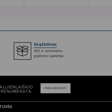
Grąžinimas
365 d. nemokamo
grąžinimo garantija
AUJIENLAIŠKIO
PRENUMERUOTI
PRENUMERATA
TUVĖS