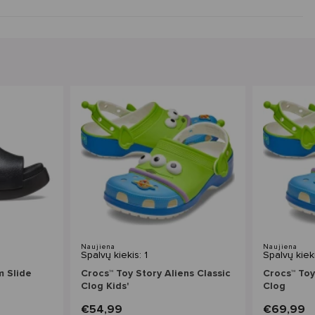
Naujiena
Naujiena
Spalvų kiekis: 1
Spalvų kieki
m Slide
Crocs™ Toy Story Aliens Classic
Crocs™ Toy
Clog Kids'
Clog
€54,99
€69,99