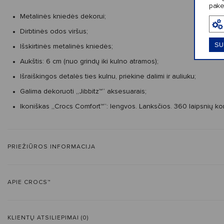
pake
Metalinės kniedės dekorui;
Dirbtinės odos viršus;
SU
Išskirtinės metalinės kniedės;
Aukštis: 6 cm (nuo grindų iki kulno atramos);
Išraiškingos detalės ties kulnu, priekine dalimi ir auliuku;
Galima dekoruoti „Jibbitz™“ aksesuarais;
Ikoniškas „Crocs Comfort™“: lengvos. Lanksčios. 360 laipsnių ko
PRIEŽIŪROS INFORMACIJA
APIE CROCS™
KLIENTŲ ATSILIEPIMAI (0)