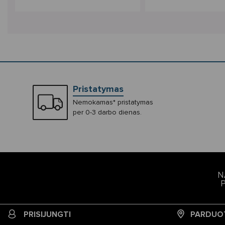
Pristatymas
Nemokamas* pristatymas
per 0-3 darbo dienas.
N
PRISIJUNGTI
PARDUO