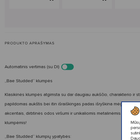
PRODUKTO APRAŠYMAS
Automatinis vertimas (su DI)
„Bae Studded“ klumpės
Klasikinės klumpės atgimsta su dar daugiau aukščio, charakterio ir st
papildomas aukštis bei itin išraiškingas padas išryškina mėgstamą vir
akcentais, dirbtinės odos viršumi ir unikaliomis metalinėmis kniedėmis.
Mūsų
klumpėmis!
pers
sutin
„Bae Studded“ klumpių ypatybės:
Daug