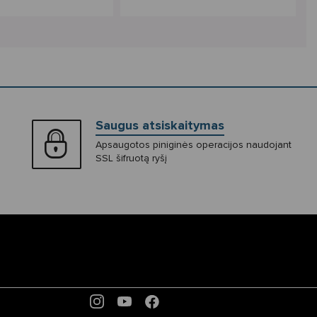
Saugus atsiskaitymas
Apsaugotos piniginės operacijos naudojant
SSL šifruotą ryšį
INSTAGRAM
YOUTUBE
FACEBOOK