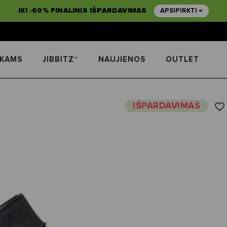
IKI -60% FINALINIS IŠPARDAVIMAS
APSIPIRKTI →
IKAMS
JIBBITZ™
NAUJIENOS
OUTLET
IŠPARDAVIMAS