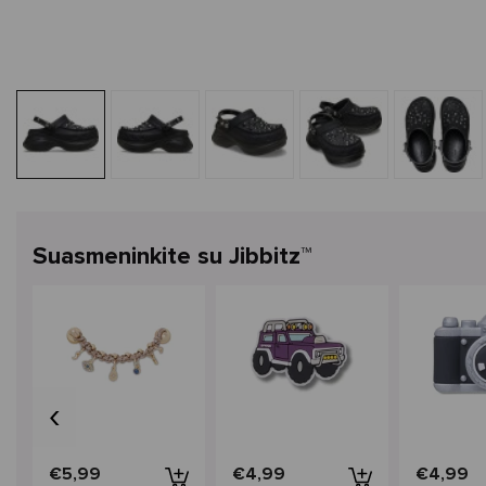
Suasmeninkite su Jibbitz™
‹
€5,99
€4,99
€4,99