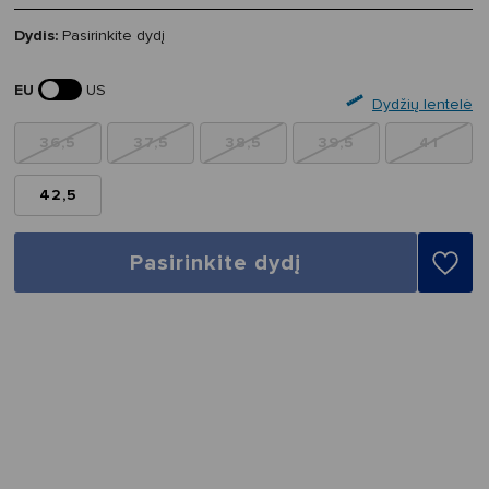
Dydis:
Pasirinkite dydį
EU
US
Dydžių lentelė
36,5
37,5
38,5
39,5
41
42,5
Pasirinkite dydį